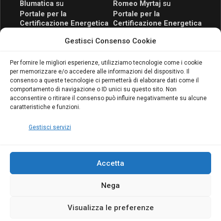
Blumatica
su
Romeo Myrtaj
su
Portale per la
Portale per la
Certificazione Energetica
Certificazione Energetica
attivo anche in Campania:
attivo anche in Campania:
Gestisci Consenso Cookie
scopri il Corso Blumatica
scopri il Corso Blumatica
da 80 Ore per abilitarti!
da 80 Ore per abilitarti!
Blumatica
su
Per fornire le migliori esperienze, utilizziamo tecnologie come i cookie
per memorizzare e/o accedere alle informazioni del dispositivo. Il
Coordinatore della
consenso a queste tecnologie ci permetterà di elaborare dati come il
Sicurezza: cosa è
comportamento di navigazione o ID unici su questo sito. Non
richiesto per abilitazione
acconsentire o ritirare il consenso può influire negativamente su alcune
e aggiornamento
caratteristiche e funzioni.
Blumatica
Gestisci servizi
Accetta
Nega
Copyright Blumatica
Visualizza le preferenze