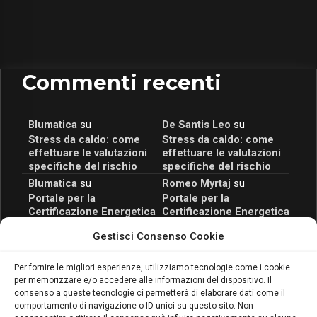
Commenti recenti
Blumatica
su
De Santis Leo
su
Stress da caldo: come
Stress da caldo: come
effettuare le valutazioni
effettuare le valutazioni
specifiche del rischio
specifiche del rischio
Blumatica
su
Romeo Myrtaj
su
Portale per la
Portale per la
Certificazione Energetica
Certificazione Energetica
attivo anche in Campania:
attivo anche in Campania:
Gestisci Consenso Cookie
scopri il Corso Blumatica
scopri il Corso Blumatica
da 80 Ore per abilitarti!
da 80 Ore per abilitarti!
Blumatica
su
Per fornire le migliori esperienze, utilizziamo tecnologie come i cookie
per memorizzare e/o accedere alle informazioni del dispositivo. Il
Coordinatore della
consenso a queste tecnologie ci permetterà di elaborare dati come il
Sicurezza: cosa è
comportamento di navigazione o ID unici su questo sito. Non
richiesto per abilitazione