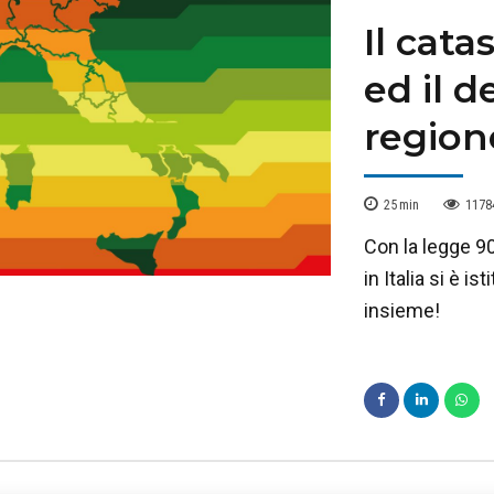
Il cat
ed il d
region
25
min
1178
Con la legge 90
in Italia si è 
insieme!