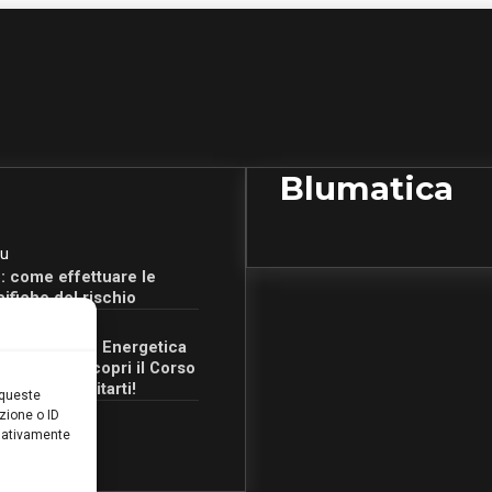
Blumatica
u
: come effettuare le
cifiche del rischio
u
Certificazione Energetica
 Campania: scopri il Corso
Ore per abilitarti!
 queste
zione o ID
egativamente