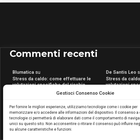
Commenti recenti
Blumatica
su
De Santis Leo
s
Stress da caldo: come effettuare le
Stress da caldo
valutazioni specifiche del rischio
valutazioni spe
Blumatica
su
Romeo Myrtaj
s
Gestisci Consenso Cookie
Portale per la Certificazione Energetica
Portale per la 
attivo anche in Campania: scopri il Corso
attivo anche in
Per fornire le migliori esperienze, utilizziamo tecnologie come i cookie per
Blumatica da 80 Ore per abilitarti!
Blumatica da 80 
memorizzare e/o accedere alle informazioni del dispositivo. Il consenso a
Blumatica
su
tecnologie ci permetterà di elaborare dati come il comportamento di naviga
unici su questo sito. Non acconsentire o ritirare il consenso può influire n
Coordinatore della Sicurezza: cosa è
su alcune caratteristiche e funzioni.
richiesto per abilitazione e
aggiornamento