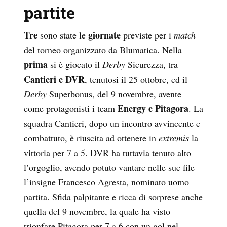
partite
Tre
giornate
sono state le
previste per i
match
del torneo organizzato da Blumatica. Nella
prima
si è giocato il
Derby
Sicurezza, tra
Cantieri e DVR
, tenutosi il 25 ottobre, ed il
Derby
Superbonus, del 9 novembre, avente
Energy e Pitagora
come protagonisti i team
. La
squadra Cantieri, dopo un incontro avvincente e
combattuto, è riuscita ad ottenere in
extremis
la
vittoria per 7 a 5. DVR ha tuttavia tenuto alto
l’orgoglio, avendo potuto vantare nelle sue file
l’insigne Francesco Agresta, nominato uomo
partita. Sfida palpitante e ricca di sorprese anche
quella del 9 novembre, la quale ha visto
trionfare Pitagora per 7 a 6 con un gol nel