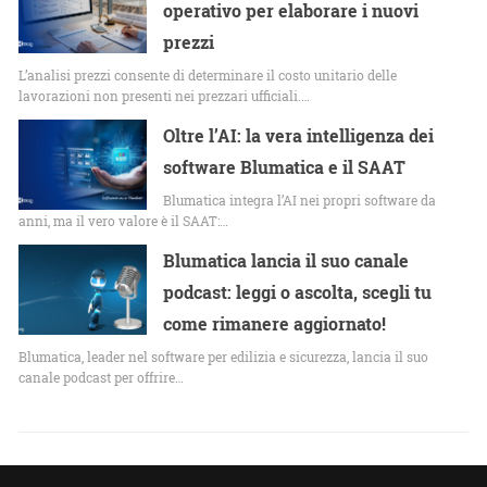
operativo per elaborare i nuovi
prezzi
L’analisi prezzi consente di determinare il costo unitario delle
lavorazioni non presenti nei prezzari ufficiali.…
Oltre l’AI: la vera intelligenza dei
software Blumatica e il SAAT
Blumatica integra l’AI nei propri software da
anni, ma il vero valore è il SAAT:…
Blumatica lancia il suo canale
podcast: leggi o ascolta, scegli tu
come rimanere aggiornato!
Blumatica, leader nel software per edilizia e sicurezza, lancia il suo
canale podcast per offrire…