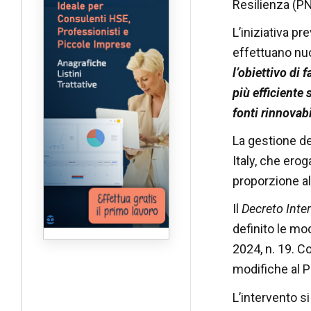
Resilienza (P
L’iniziativa p
effettuano nuov
l’obiettivo di 
più efficiente 
fonti rinnovabi
La gestione de
Italy, che erog
proporzione al
Il
Decreto Inter
definito le mo
2024, n. 19. C
modifiche al P
L’intervento s