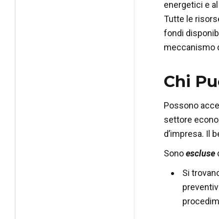
energetici e a
Tutte le risor
fondi disponib
meccanismo di 
Chi Pu
Possono accede
settore econom
d’impresa. Il b
Sono
escluse
d
Si trovan
preventiv
procedime