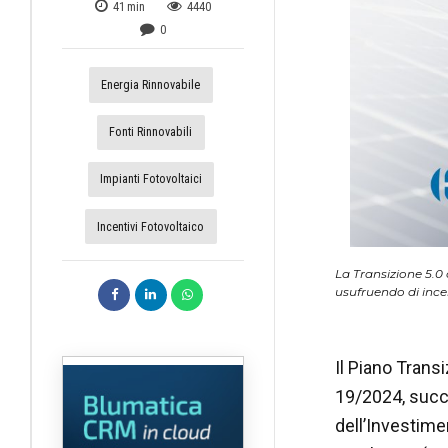
41
min
4440
0
Energia Rinnovabile
Fonti Rinnovabili
Impianti Fotovoltaici
Incentivi Fotovoltaico
La Transizione 5.0 
usufruendo di incen
Il Piano Transi
19/2024, succ
dell’Investime