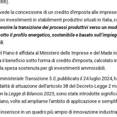
NRR).
revede la concessione di un credito d’imposta alle impres
i investimenti in stabilimenti produttivi situati in Italia, 
favorire la transizione dei processi produttivi verso un mod
sotto il profilo energetico, sostenibile e basato sull’impieg
li
.
l Piano è affidata al Ministero delle Imprese e del Made in
a il beneficio sotto forma di credito d’imposta, calcolato i
la spesa sostenuta per gli investimenti ammissibili.
ministeriale Transizione 5.0
, pubblicato il 24 luglio 2024, h
dalità di attuazione dell’articolo 38 del Decreto-Legge 2 
on la
Legge di Bilancio 2025
, sono state introdotte signific
iano, volte ad ampliarne l’ambito di applicazione e semplif
i inserisce in un quadro più ampio di innovazione industria