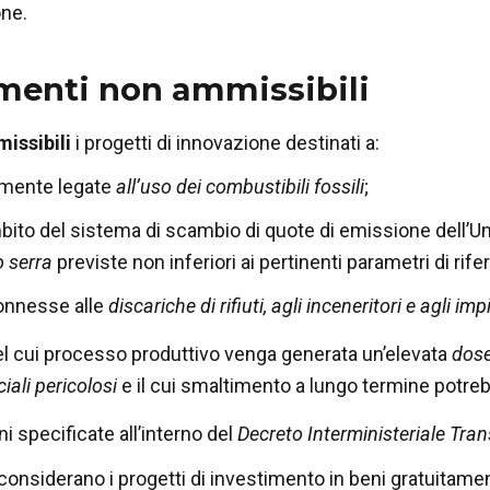
ne.
menti non ammissibili
issibili
i progetti di innovazione destinati a:
tamente legate
all’uso dei combustibili fossili
;
ambito del sistema di scambio di quote di emissione dell
o serra
previste non inferiori ai pertinenti parametri di rif
connesse alle
discariche di rifiuti, agli inceneritori e agli 
nel cui processo produttivo venga generata un’elevata
dose
ciali pericolosi
e il cui smaltimento a lungo termine potrebb
i specificate all’interno del
Decreto Interministeriale Tran
i considerano i progetti di investimento in beni gratuitamen