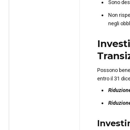
Sono desti
Non rispe
negli obb
Invest
Transi
Possono benefi
entro il 31 dic
Riduzione
Riduzione
Investi