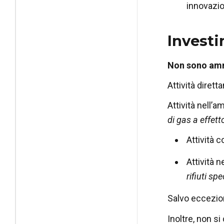
innovazio
Investi
Non sono amm
Attività diret
Attività nell’
di gas a effett
Attività 
Attività 
rifiuti spe
Salvo eccezion
Inoltre, non s