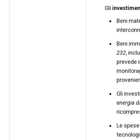
Gli
investimen
Beni mater
interconn
Beni imma
232
, inc
prevede i
monitorag
provenien
Gli invest
energia d
ricompres
Le spese
tecnologi