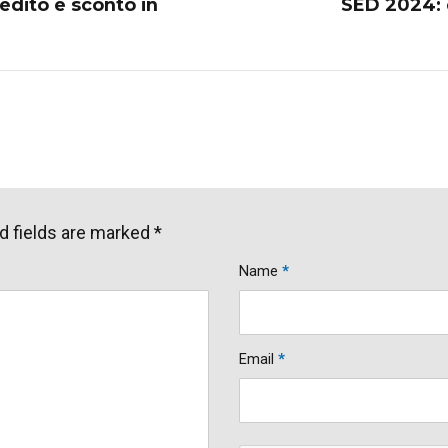
edito e sconto in
SED 2024: 
d fields are marked *
Name
*
Email
*