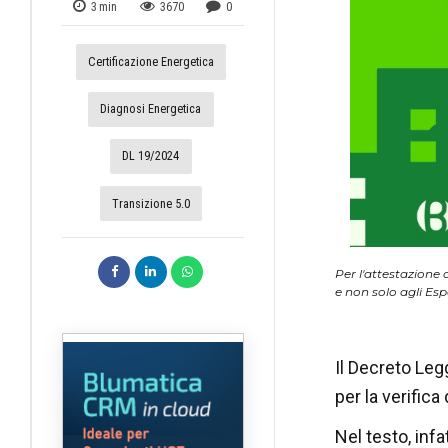
3
min
3670
0
Certificazione Energetica
Diagnosi Energetica
DL 19/2024
Transizione 5.0
Per l'attestazione d
e non solo agli Es
Il Decreto Legg
per la verifica
Nel testo, infa