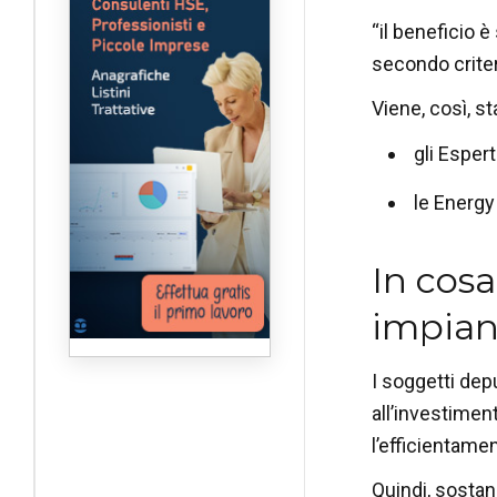
“il beneficio è
secondo criter
Viene, così, st
gli Esper
le Energy
In cosa 
impiant
I soggetti dep
all’investimen
l’efficientame
Quindi, sostanz