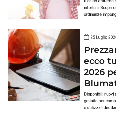
Il caldo estremo p
infortuni. Scopri 
ordinanze impongo
il DVR.
25 Luglio 202
Prezzari
ecco tu
2026 pe
Blumat
Disponibili nuovi 
gratuito per compu
e utilizzali dire
quantità in modo 