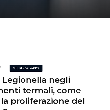
6
SICUREZZA LAVORO
 Legionella negli
menti termali, come
 la proliferazione del