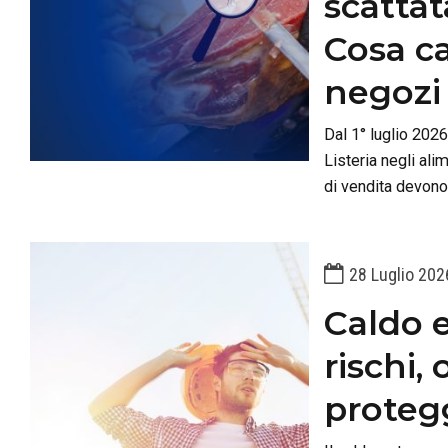
scattata
Cosa c
negozi
Dal 1° luglio 202
Listeria negli ali
di vendita devono
shelf-life e pian
28 Luglio 202
Caldo e
rischi,
protegg