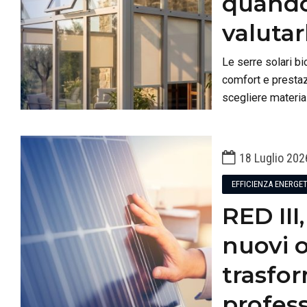
quando
valuta
Le serre solari bi
comfort e prestaz
scegliere materia
Blumatica Serre S
18 Luglio 202
EFFICIENZA ENERGE
RED III
nuovi 
trasfor
profes