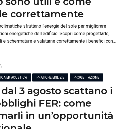
 sono utili e come
rle correttamente
oclimatiche sfruttano l’energia del sole per migliorare
ioni energetiche dell’edificio. Scopri come progettarle,
li e schermature e valutarne correttamente i benefici con
olari e Blumatica Energy.
6
TICA ED ACUSTICA
PRATICHE EDILIZIE
PROGETTAZIONE
, dal 3 agosto scattano i
obblighi FER: come
marli in un’opportunità
sionale