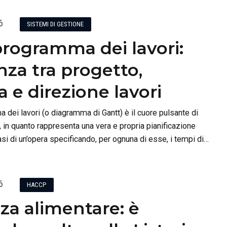
6
SISTEMI DI GESTIONE
rogramma dei lavori:
nza tra progetto,
 e direzione lavori
 dei lavori (o diagramma di Gantt) è il cuore pulsante di
, in quanto rappresenta una vera e propria pianificazione
asi di un’opera specificando, per ognuna di esse, i tempi di
ativi costi.
6
HACCP
za alimentare: è