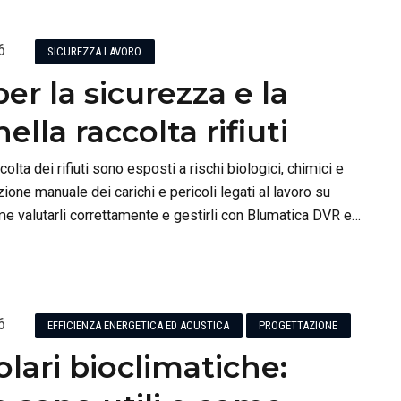
6
SICUREZZA LAVORO
per la sicurezza e la
ella raccolta rifiuti
ccolta dei rifiuti sono esposti a rischi biologici, chimici e
ione manuale dei carichi e pericoli legati al lavoro su
me valutarli correttamente e gestirli con Blumatica DVR e
6
EFFICIENZA ENERGETICA ED ACUSTICA
PROGETTAZIONE
olari bioclimatiche: