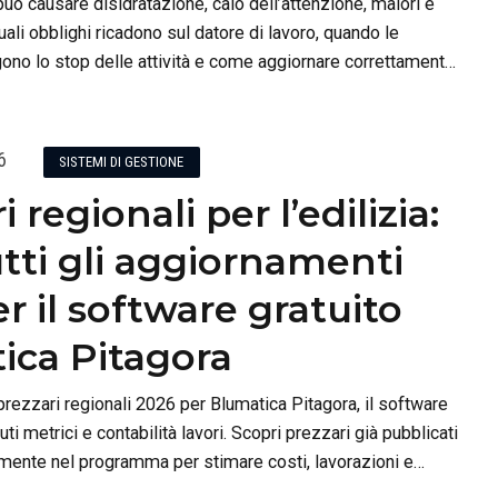
uò causare disidratazione, calo dell’attenzione, malori e
quali obblighi ricadono sul datore di lavoro, quando le
no lo stop delle attività e come aggiornare correttamente
6
SISTEMI DI GESTIONE
 regionali per l’edilizia:
tti gli aggiornamenti
r il software gratuito
ica Pitagora
prezzari regionali 2026 per Blumatica Pitagora, il software
ti metrici e contabilità lavori. Scopri prezzari già pubblicati
ttamente nel programma per stimare costi, lavorazioni e
più rapido e preciso.