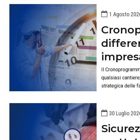
1 Agosto 202
Cronop
differe
impresa
Il Cronoprogramma
qualsiasi cantiere
strategica delle f
esecuzione e i rel
30 Luglio 202
Sicurez