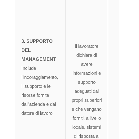
ad
dell’
pro
3. SUPPORTO
pol
Il lavoratore
DEL
grado
dichiara di
MANAGEMENT
so
avere
Include
ade
informazioni e
l’incoraggiamento,
lav
supporto
il supporto e le
co
adeguati dai
risorse fornite
da p
propri superiori
dall’azienda e dal
lavora
e che vengano
datore di lavoro
mod
forniti, a livello
acce
locale, sistemi
r
di risposta ai