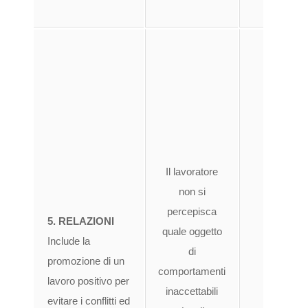
pr
da
dell’
comp
pos
lav
Il lavoratore
evitare
non si
ga
percepisca
5. RELAZIONI
corre
quale oggetto
Include la
compo
di
promozione di un
po
comportamenti
lavoro positivo per
condiv
inaccettabili
evitare i conflitti ed
pa