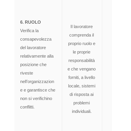
ga
6. RUOLO
dell
Il lavoratore
Verifica la
che l
comprenda il
consapevolezza
ai l
proprio ruolo e
del lavoratore
le proprie
relativamente alla
compat
responsabilità
posizione che
lor
e che vengano
riveste
in
forniti, a livello
nell’organizzazion
adeg
locale, sistemi
e e garantisce che
cons
di risposta ai
non si verifichino
lavo
problemi
conflitti.
compr
individuali.
propr
le