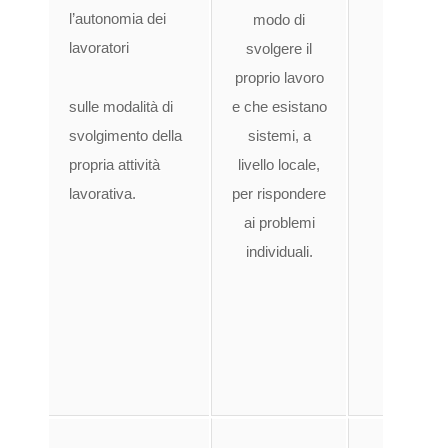
l’autonomia dei
modo di
po
lavoratori
svolgere il
st
proprio lavoro
lavo
sulle modalità di
e che esistano
svi
svolgimento della
sistemi, a
propria attività
livello locale,
compe
lavorativa.
per rispondere
esegu
ai problemi
n
individuali.
del
compa
le es
lav