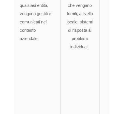
consa
qualsiasi entità,
che vengano
dei 
vengono gestiti e
forniti, a livello
dell’i
comunicati nel
locale, sistemi
un de
contesto
di risposta ai
cam
aziendale.
problemi
potre
individuali.
sull
lav
g
un 
ad
duran
di ca