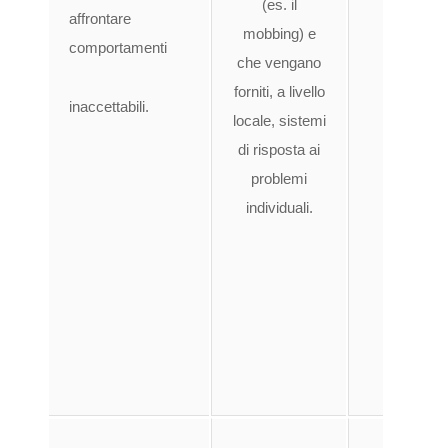
(es. il
affrontare
lavo
mobbing) e
comportamenti
info
che vengano
rel
forniti, a livello
inaccettabili.
propr
locale, sistemi
es
di risposta ai
sis
problemi
fav
individuali.
segn
da p
lavo
inso
comp
inac