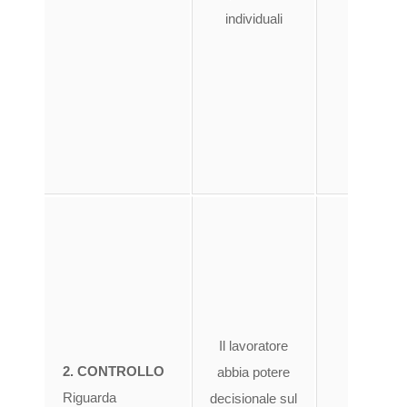
individuali
gest
probl
all’a
cui i
svo
propr
po
cont
lavor
Il lavoratore
propr
2. CONTROLLO
abbia potere
l
Riguarda
decisionale sul