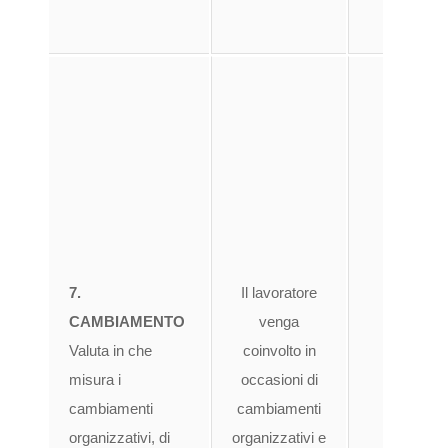
respo
in
oppo
dell’
lavora
comp
7.
Il lavoratore
mot
CAMBIAMENTO
venga
all’o
Valuta in che
coinvolto in
cam
misura i
occasioni di
pr
cambiamenti
cambiamenti
organizzativi, di
organizzativi e