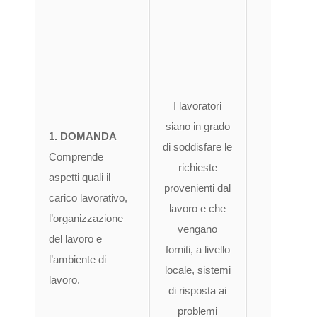
ri
dell’
lav
conse
I lavoratori
rea
siano in grado
nell
1. DOMANDA
di soddisfare le
l
Comprende
richieste
aspetti quali il
provenienti dal
lav
carico lavorativo,
lavoro e che
conce
l’organizzazione
vengano
bas
del lavoro e
forniti, a livello
compe
l’ambiente di
locale, sistemi
lav
lavoro.
di risposta ai
problemi
atten