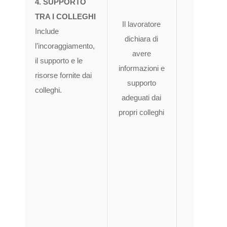
4. SUPPORTO
so
TRA I COLLEGHI
ade
Il lavoratore
Include
lav
dichiara di
l’incoraggiamento,
co
avere
il supporto e le
da p
informazioni e
risorse fornite dai
lavora
supporto
colleghi.
mod
adeguati dai
acce
propri colleghi
r
neces
svo
propr
pun
cost
la